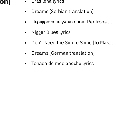
ion]
Brasilena lyrics
Dreams [Serbian translation]
Περιφρόνα με γλυκιά μου [Perifrona me glikia mou] lyrics
Nigger Blues lyrics
Don't Need the Sun to Shine [to Make Me Smile] lyrics
Dreams [German translation]
Tonada de medianoche lyrics