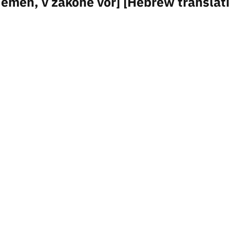
·emen, v zakone vor] [Hebrew translat