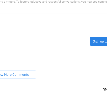
nd on-topic. To fosterproductive and respectful conversations, you may see comm
Sign up t
ow More Comments
m