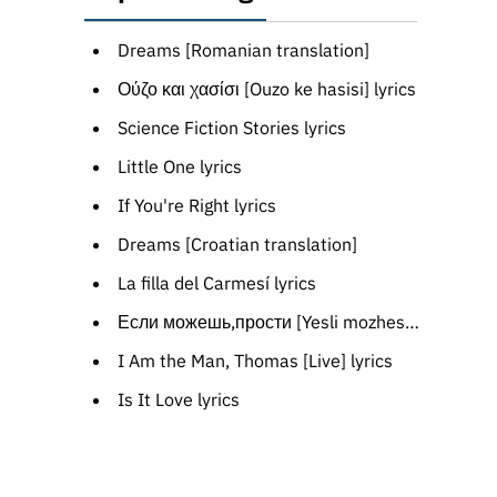
Dreams [Romanian translation]
Ούζο και χασίσι [Ouzo ke hasisi] lyrics
Science Fiction Stories lyrics
Little One lyrics
If You're Right lyrics
Dreams [Croatian translation]
La filla del Carmesí lyrics
Если можешь,прости [Yesli mozhesh', prosti] lyrics
I Am the Man, Thomas [Live] lyrics
Is It Love lyrics