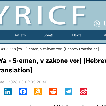
Artists
Songs
News
Fi
коне вор [Ya - S·emen, v zakone vor] [Hebrew translation]
Ya - S·emen, v zakone vor] [Hebr
ranslation]
time：2026-08-09 05:20:40
ahoo
LinkedIn
Facebook
Amazon
Reddit
Telegram
Sina
il
Wish
Weibo
List