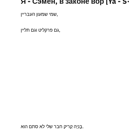
Я - Сэмен, в законе вор [Ya - S
שמי שמעון העבריין,
גם פרקליט וגם תליין,
בֶּניָה קְריק חבר שלי לא סתם הוא.