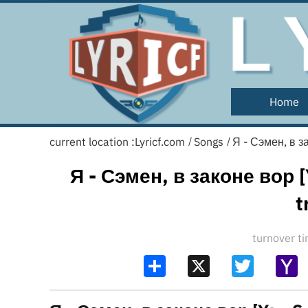
Home
current location :
Lyricf.com
Songs
Я - Сэмен, в за
/
/
Я - Сэмен, в законе вор [
t
turnover 
Share
X
Twitter
Y
Ma