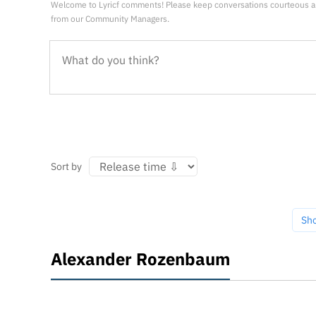
Welcome to Lyricf comments! Please keep conversations courteous a
from our Community Managers.
Sort by
Sh
Alexander Rozenbaum