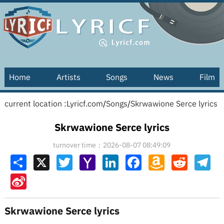
Home
Artists
Songs
News
Film
current location :
Lyricf.com
/
Songs
/
Skrwawione Serce lyrics
Skrwawione Serce lyrics
turnover time：2026-08-07 08:49:09
Share
X
Twitter
Yahoo
LinkedIn
Facebook
Amazon
Reddit
Tel
Mail
Wish
List
Sina
Weibo
Skrwawione Serce lyrics