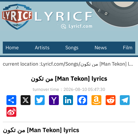
Home
Artists
Songs
News
Film
current location :
Lyricf.com
/
Songs
/
من تكون [Man Tekon] lyrics
من تكون [Man Tekon] lyrics
turnover time：2026-08-10 05:47:30
Share
X
Twitter
Yahoo
LinkedIn
Facebook
Amazon
Reddit
Tel
Mail
Wish
List
Sina
Weibo
من تكون [Man Tekon] lyrics