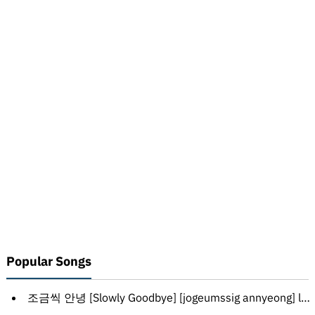
Popular Songs
조금씩 안녕 [Slowly Goodbye] [jogeumssig annyeong] lyrics