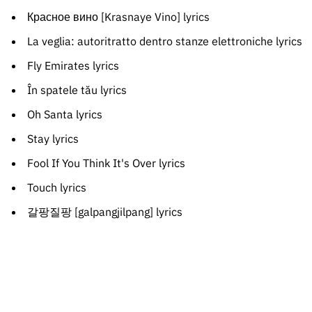
Красное вино [Krasnaye Vino] lyrics
La veglia: autoritratto dentro stanze elettroniche lyrics
Fly Emirates lyrics
În spatele tău lyrics
Oh Santa lyrics
Stay lyrics
Fool If You Think It's Over lyrics
Touch lyrics
갈팡질팡 [galpangjilpang] lyrics