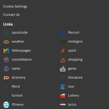
Cookie Settings
Contact Us
Links
zpostcode
Recruit
weather
mreligion
Yellowpages
sport
constellation
shopping
name
game
directory
literature
Word
tour
furnish
Lottery
tftnews
lyrics