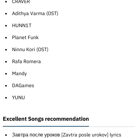
CRAVER
Adithya Varma (OST)
HUNN1T
Planet Funk
Ninnu Kori (OST)
Rafa Romera
Mandy
DAGames
YUNU
Excellent Songs recommendation
Завтра после уроков [Zavtra posle urokov] lyrics