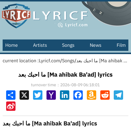
Home
Artists
Songs
News
Film
current location :
Lyricf.com
/
Songs
/
ما احبك بعد [Ma ahibak Ba'ad] lyrics
ما احبك بعد [Ma ahibak Ba'ad] lyrics
turnover time：2026-08-09 06:18:01
Share
X
Twitter
Yahoo
LinkedIn
Facebook
Amazon
Reddit
Tel
Mail
Wish
List
Sina
Weibo
ما احبك بعد [Ma ahibak Ba'ad] lyrics