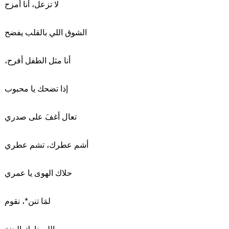
لا تزعل، أنا أمزح
الشوق اللي بالقلب يفضح
،أنا مثل الطفل أفرح
إذا تضحك يا محبوب
تعال أغفَ على صدري
أشم عطرك، تشم عطري
حلاك الهوى يا عمري
لمَا تنن*، نقوم