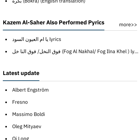
بكره (Bokra) (English translation)
Kazem Al-Saher Also Performed Pyrics
more>>
يا ام العيون السود lyrics
فوق النخل/ فوق النا خل (Fog Al Nakhal/ Fog Ilna Khel ) lyrics
Latest update
Albert Engström
Fresno
Massimo Boldi
Oleg Mityaev
Qi Long