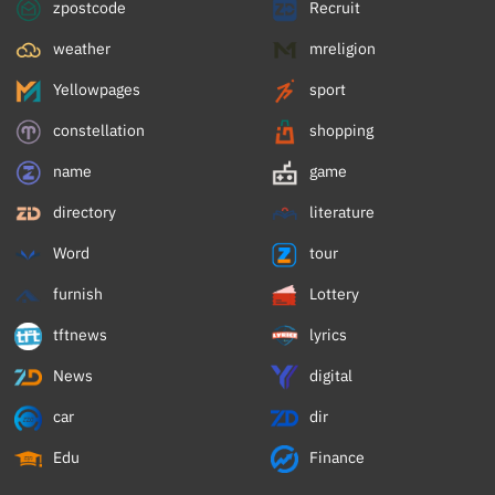
zpostcode
Recruit
weather
mreligion
Yellowpages
sport
constellation
shopping
name
game
directory
literature
Word
tour
furnish
Lottery
tftnews
lyrics
News
digital
car
dir
Edu
Finance