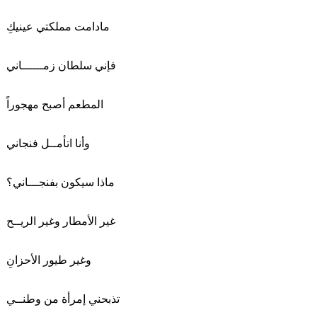
مادامت مملكتي عينيكِ
فإني سلطان زمــــــاني
المطعم أصبح مهجوراً
وأنا اتأمــل فنجاني
ماذا سيكون بفنجـــاني؟
غير الأمطار وغير الريــح
وغير طيور الأحزانِ
تذبحني إمرأة من وطنــي