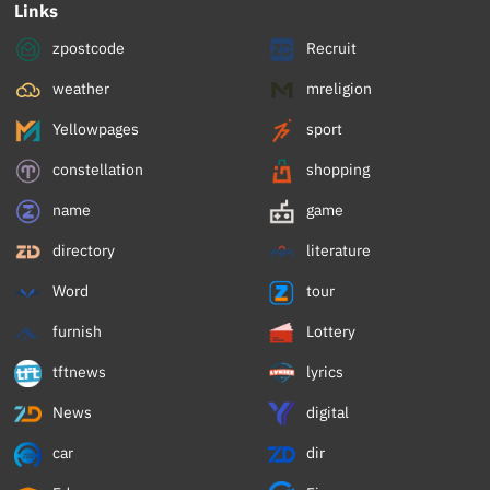
Links
zpostcode
Recruit
weather
mreligion
Yellowpages
sport
constellation
shopping
name
game
directory
literature
Word
tour
furnish
Lottery
tftnews
lyrics
News
digital
car
dir