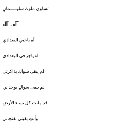
تساوي ملوك سليـــــمانِ
آآآه .. آآآه
آه ياحبي البغدادي
آه ياجرحي البغدادي
لم يبقى سواكِ بذاكرتي
لم يبقى سواكِ بوجداني
قد ماتت كل نساء الأرض
وأنتِ بقيتي بفنجاني