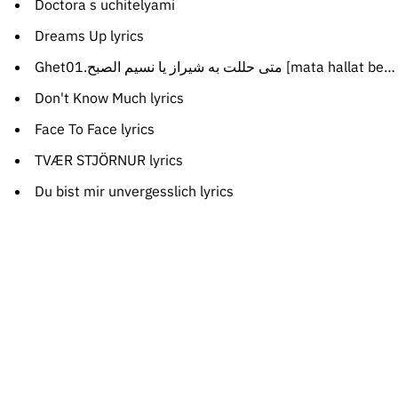
Doctora s uchitelyami
Dreams Up lyrics
Ghet01.متی حللت به شیراز یا نسیم الصبح [mata hallat be shiraz ya nasime sobh] lyrics
Don't Know Much lyrics
Face To Face lyrics
TVÆR STJÖRNUR lyrics
Du bist mir unvergesslich lyrics