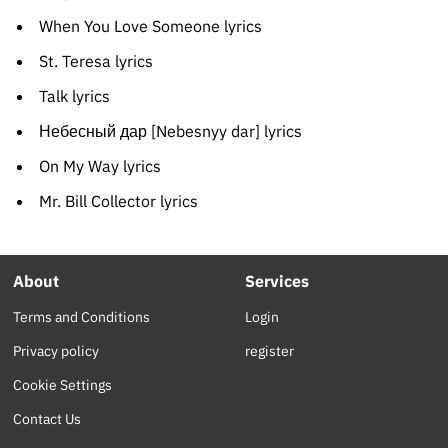
When You Love Someone lyrics
St. Teresa lyrics
Talk lyrics
Небесный дар [Nebesnyy dar] lyrics
On My Way lyrics
Mr. Bill Collector lyrics
About
Services
Terms and Conditions
Login
Privacy policy
register
Cookie Settings
Contact Us