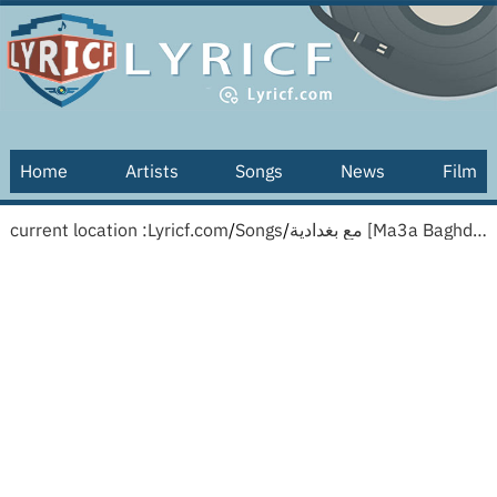
Home
Artists
Songs
News
Film
current location :
Lyricf.com
/
Songs
/
مع بغدادية [Ma3a Baghdadia] [English translation]