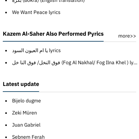
بكره (Bokra) (English translation)
We Want Peace lyrics
Kazem Al-Saher Also Performed Pyrics
more>>
يا ام العيون السود lyrics
فوق النخل/ فوق النا خل (Fog Al Nakhal/ Fog Ilna Khel ) lyrics
Latest update
Bijelo dugme
Zeki Müren
Juan Gabriel
Şebnem Ferah