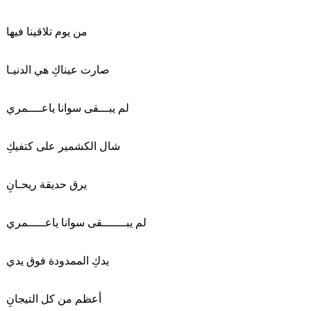
من يوم تلاقينا فيها
صارت عيناكِ هي الدنيـا
لم يبـــقى سوانا ياعــــمري
شال الكشمير على كتفيكِ
يرق حديقة ريحـانِ
لم يبـــــــقى سوانا ياعـــــمري
يدكِ الممدودة فوق يدي
أعظم من كل التيجانِ