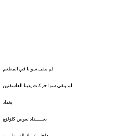
لم يبقى سوانا في المطعم
لم يبقى سوا حركات يدينا العاشقتين
بغداد
بغـــــداد تغوص كلؤلؤةٍ
داخل عينيكِ السوداويين