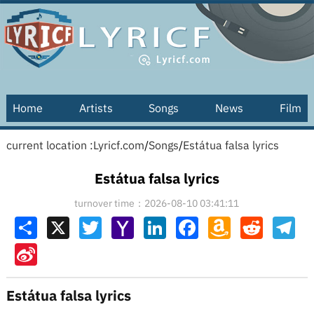
Home
Artists
Songs
News
Film
current location :
Lyricf.com
/
Songs
/
Estátua falsa lyrics
Estátua falsa lyrics
turnover time：2026-08-10 03:41:11
Share
X
Twitter
Yahoo
LinkedIn
Facebook
Amazon
Reddit
Tel
Mail
Wish
List
Sina
Weibo
Estátua falsa lyrics