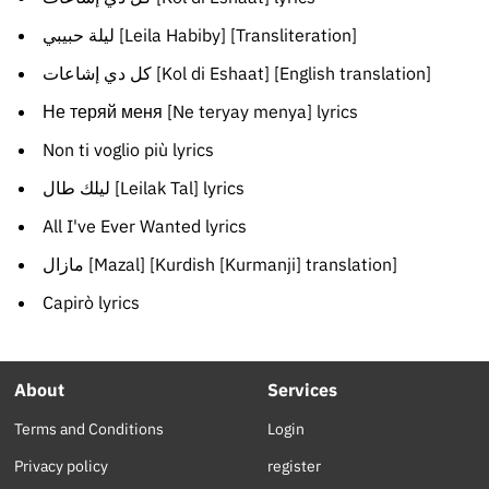
ليلة حبيبي [Leila Habiby] [Transliteration]
كل دي إشاعات [Kol di Eshaat] [English translation]
Не теряй меня [Ne teryay menya] lyrics
Non ti voglio più lyrics
ليلك طال [Leilak Tal] lyrics
All I've Ever Wanted lyrics
مازال [Mazal] [Kurdish [Kurmanji] translation]
Capirò lyrics
About
Services
Terms and Conditions
Login
Privacy policy
register