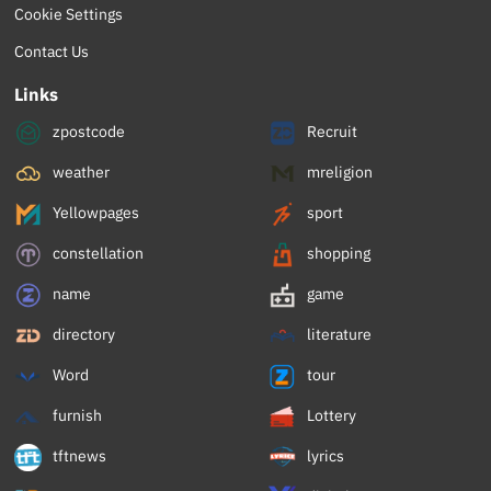
Cookie Settings
Contact Us
Links
zpostcode
Recruit
weather
mreligion
Yellowpages
sport
constellation
shopping
name
game
directory
literature
Word
tour
furnish
Lottery
tftnews
lyrics