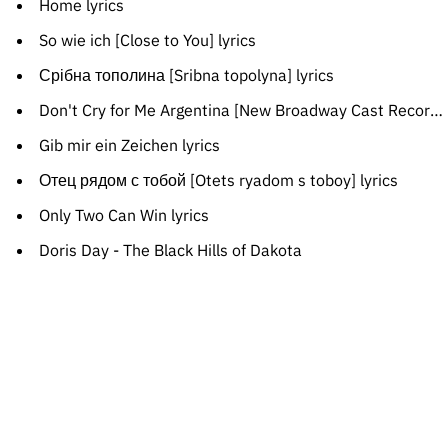
Home lyrics
So wie ich [Close to You] lyrics
Срібна тополина [Sribna topolyna] lyrics
Don't Cry for Me Argentina [New Broadway Cast Recording [2012]] lyrics
Gib mir ein Zeichen lyrics
Отец рядом с тобой [Otets ryadom s toboy] lyrics
Only Two Can Win lyrics
Doris Day - The Black Hills of Dakota