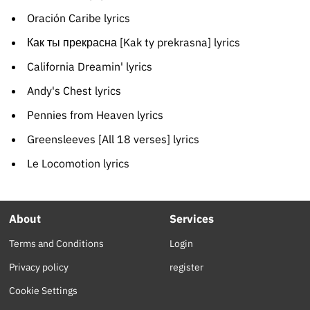
Oración Caribe lyrics
Как ты прекрасна [Kak ty prekrasna] lyrics
California Dreamin' lyrics
Andy's Chest lyrics
Pennies from Heaven lyrics
Greensleeves [All 18 verses] lyrics
Le Locomotion lyrics
About
Services
Terms and Conditions
Login
Privacy policy
register
Cookie Settings