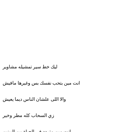
ليك خط سير تمشيله مشاوير
انت مين بتحب نفسك بس وغيرها مافيش
والا اللى علشان الناس ديما يعيش
زي السحاب كله مطر وخير
انت مين متردد في الحياة بين البينين