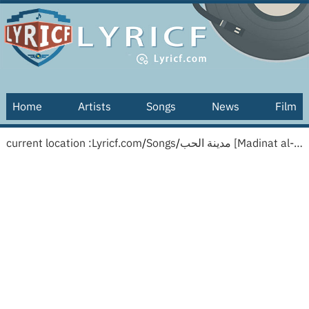
Home
Artists
Songs
News
Film
current location :
Lyricf.com
/
Songs
/
مدينة الحب [Madinat al-Hob] [Russian translation]