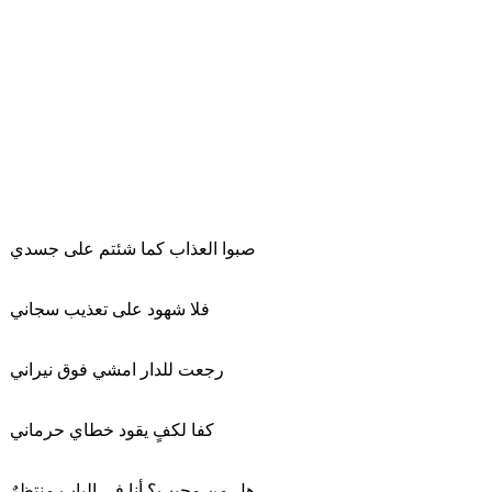
صبوا العذاب كما شئتم على جسدي
فلا شهود على تعذيب سجاني
رجعت للدار امشي فوق نيراني
كفا لكفٍ يقود خطاي حرماني
هل من مجيب؟ أنا فى الباب منتظرٌ