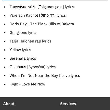
Τσιγγάνας γάλα [Tsiganas gala] lyrics
Yare'ach Kachol | ירח כחול lyrics
Doris Day - The Black Hills of Dakota
Guaglione lyrics
Tarja Halonen rap lyrics
Yellow lyrics
Serenata lyrics
Сыновья [Synov'ya] lyrics
When I'm Not Near the Boy I Love lyrics
Kygo - Love Me Now
About
Services