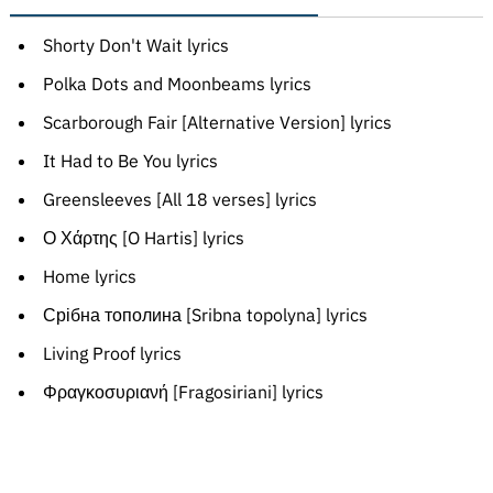
Shorty Don't Wait lyrics
Polka Dots and Moonbeams lyrics
Scarborough Fair [Alternative Version] lyrics
It Had to Be You lyrics
Greensleeves [All 18 verses] lyrics
Ο Χάρτης [O Hartis] lyrics
Home lyrics
Срібна тополина [Sribna topolyna] lyrics
Living Proof lyrics
Φραγκοσυριανή [Fragosiriani] lyrics