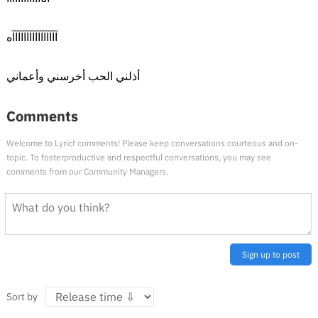
آآآآآآآآآآآآآآآآه
أذلني الحب أخرسني وأعماني
Comments
Welcome to Lyricf comments! Please keep conversations courteous and on-
topic. To fosterproductive and respectful conversations, you may see
comments from our Community Managers.
Sign up to post
Sort by