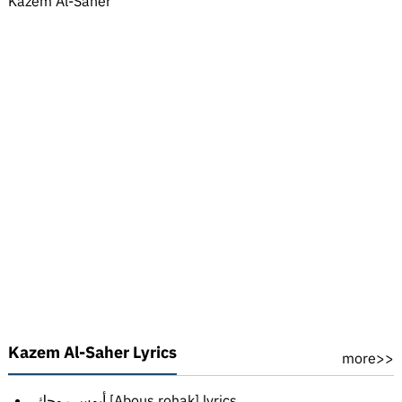
Kazem Al-Saher
Kazem Al-Saher Lyrics
more>>
أبوس روحك [Abous rohak] lyrics