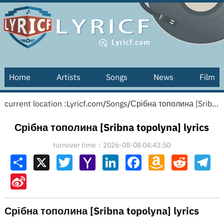
Home
Artists
Songs
News
Film
current location :
Lyricf.com
/
Songs
/
Срібна тополина [Sribna topolyna] lyrics
Срібна тополина [Sribna topolyna] lyrics
turnover time：2026-08-08 04:43:50
Share
X
Twitter
Yahoo
LinkedIn
Facebook
Amazon
Reddit
Tel
Mail
Wish
List
Sina
Weibo
Срібна тополина [Sribna topolyna] lyrics