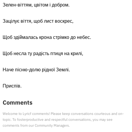
Зелен-віттям, цвітом і добром.
Зацілує віття, щоб лист воскрес,
Щоб здіймалась крона стрімко до небес.
Щоб несла ту радість птиця на крилі,
Наче пісню-долю рідної Землі.
Приспів.
Comments
Welcome to Lyricf comments! Please keep conversations courteous and on-
topic. To fosterproductive and respectful conversations, you may see
comments from our Community Managers.