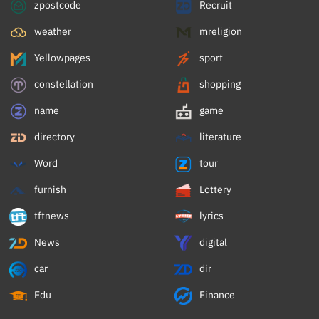
zpostcode
Recruit
weather
mreligion
Yellowpages
sport
constellation
shopping
name
game
directory
literature
Word
tour
furnish
Lottery
tftnews
lyrics
News
digital
car
dir
Edu
Finance