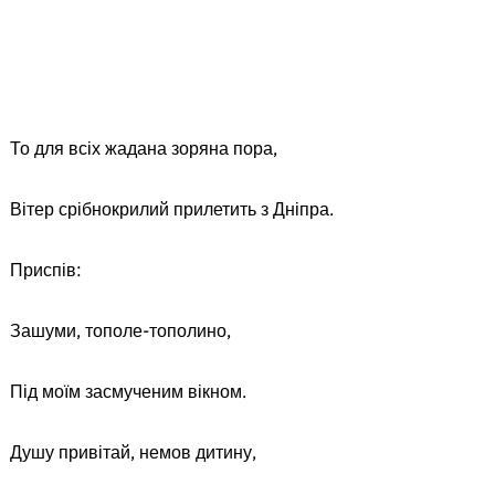
То для всіх жадана зоряна пора,
Вітер срібнокрилий прилетить з Дніпра.
Приспів:
Зашуми, тополе-тополино,
Під моїм засмученим вікном.
Душу привітай, немов дитину,