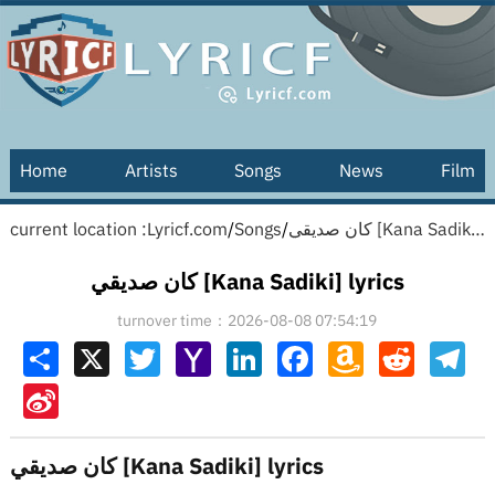
Home
Artists
Songs
News
Film
current location :
Lyricf.com
/
Songs
/
كان صديقي [Kana Sadiki] lyrics
كان صديقي [Kana Sadiki] lyrics
turnover time：2026-08-08 07:54:19
Share
X
Twitter
Yahoo
LinkedIn
Facebook
Amazon
Reddit
Tel
Mail
Wish
List
Sina
Weibo
كان صديقي [Kana Sadiki] lyrics