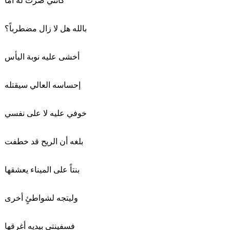
كأنني صرت له أما
بالله هل لا زال مضطرباً؟
أخشى عليه نوبة اليأس
إحساسه العالي سيقتله
خوفي عليه لا على نفسي
بلغه أن الريح قد خطفت
بنتاً على الميناء يعشقها
وليتجه لشواطئٍ أخرى
فسفينتي بيديه أغرقها