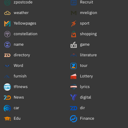
zpostcode
Recruit
weather
mreligion
Yellowpages
sport
constellation
shopping
name
game
directory
literature
Word
tour
furnish
Lottery
tftnews
lyrics
News
digital
car
dir
Edu
Finance