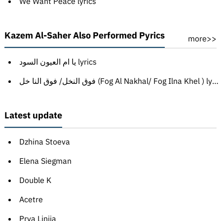
We Want Peace lyrics
Kazem Al-Saher Also Performed Pyrics
more>>
يا ام العيون السود lyrics
فوق النخل/ فوق النا خل (Fog Al Nakhal/ Fog Ilna Khel ) lyrics
Latest update
Dzhina Stoeva
Elena Siegman
Double K
Acetre
Prva Linija