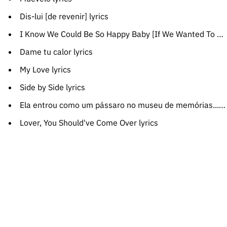
Dis-lui [de revenir] lyrics
I Know We Could Be So Happy Baby [If We Wanted To Be] lyrics
Dame tu calor lyrics
My Love lyrics
Side by Side lyrics
Ela entrou como um pássaro no museu de memórias... lyrics
Lover, You Should've Come Over lyrics