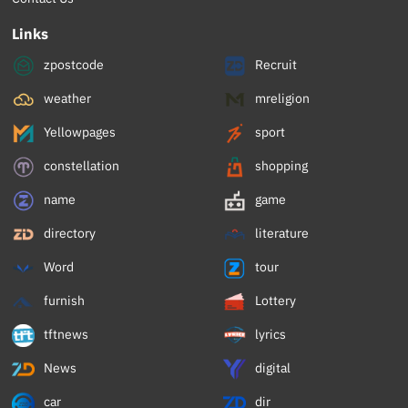
Links
zpostcode
Recruit
weather
mreligion
Yellowpages
sport
constellation
shopping
name
game
directory
literature
Word
tour
furnish
Lottery
tftnews
lyrics
News
digital
car
dir