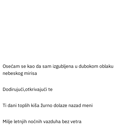
Osećam se kao da sam izgubljena u dubokom oblaku
nebeskog mirisa
Dodirujući,otkrivajući te
Ti dani toplih kiša žurno dolaze nazad meni
Milje letnjih noćnih vazduha bez vetra