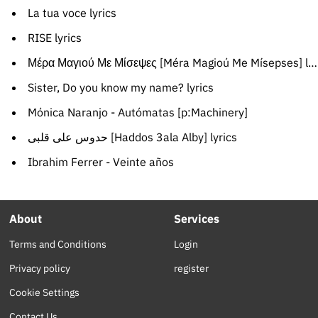
La tua voce lyrics
RISE lyrics
Μέρα Μαγιού Με Μίσεψες [Méra Magioú Me Mísepses] lyrics
Sister, Do you know my name? lyrics
Mónica Naranjo - Autómatas [p:Machinery]
حدوس على قلبى [Haddos 3ala Alby] lyrics
Ibrahim Ferrer - Veinte años
About
Services
Terms and Conditions
Login
Privacy policy
register
Cookie Settings
Contact Us