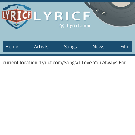
Home
Artists
Songs
News
Film
current location :
Lyricf.com
/
Songs
/
I Love You Always Forever [Serbian translation]