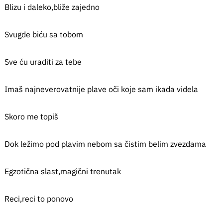
Blizu i daleko,bliže zajedno
Svugde biću sa tobom
Sve ću uraditi za tebe
Imaš najneverovatnije plave oči koje sam ikada videla
Skoro me topiš
Dok ležimo pod plavim nebom sa čistim belim zvezdama
Egzotična slast,magični trenutak
Reci,reci to ponovo