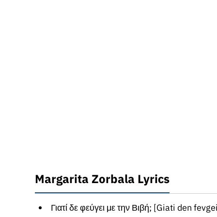
Margarita Zorbala Lyrics
Γιατί δε φεύγει με την Βιβή; [Giati den fevgei me tin Vivi ?] 