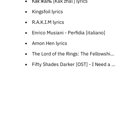
Как жаль [Kak zhalʹ] lyrics
Kingsfoil lyrics
R.A.K.I.M lyrics
Enrico Musiani - Perfidia [italiano]
Amon Hen lyrics
The Lord of the Rings: The Fellowship of the Ring [OST] - Lothlórien
Fifty Shades Darker [OST] - I Need a Good One