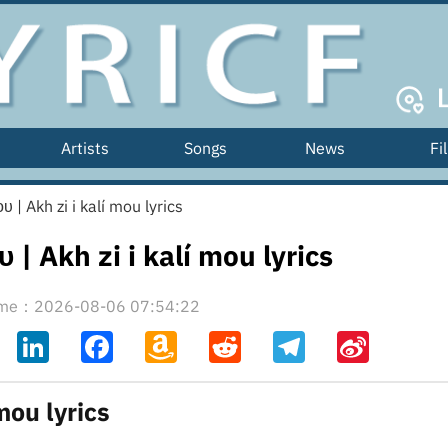
Artists
Songs
News
Fi
υ | Akh zi i kalí mou lyrics
 | Akh zi i kalí mou lyrics
time：2026-08-06 07:54:22
ahoo
LinkedIn
Facebook
Amazon
Reddit
Telegram
Sina
il
Wish
Weibo
List
 mou lyrics