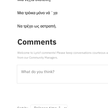
Μια τρόικα μόνο νά `χα
Να τρέχει ως αστραπή.
Comments
Welcome to Lyricf comments! Please keep conversations courteous a
from our Community Managers.
Sort by