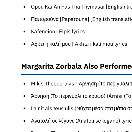
Opou Kai An Pas Tha Thymasai [English translat
Παπαρούνα [Paparouna] [English translati
Kafeneion i Elpis lyrics
Αχ ζει η καλή μου | Akh zi i kalí mou lyrics
Margarita Zorbala Also Performe
Mikis Theodorakis - Άρνηση (Το περιγυάλι το κρυφό) (Árnisi (To periyali to
Άρνηση (Το περιγυάλι το κρυφό) (Árnisi (To periyali to krifo)) (Catalan tran
La nit als teus ulls (Νύχτα μέσα στα μάτια σου) (French transl
Ανατολή σε λέγανε (Anatoli se legane) lyri