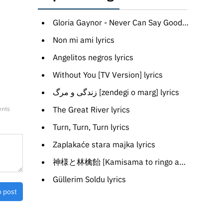
Gloria Gaynor - Never Can Say Goodbye
Non mi ami lyrics
Angelitos negros lyrics
Without You [TV Version] lyrics
زندگی و مرگ [zendegi o marg] lyrics
The Great River lyrics
ents
Turn, Turn, Turn lyrics
Zaplakaće stara majka lyrics
神様と林檎飴 [Kamisama to ringo ame] lyrics
Güllerim Soldu lyrics
o post