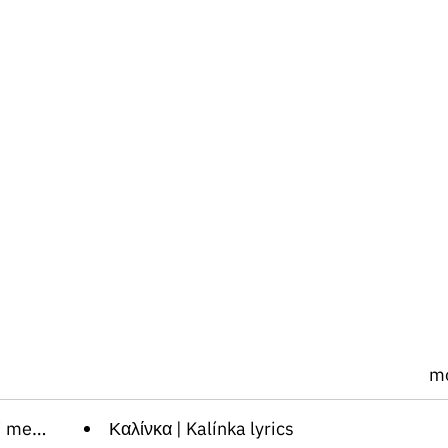
m
lyrics
Καλίνκα | Kalínka lyrics