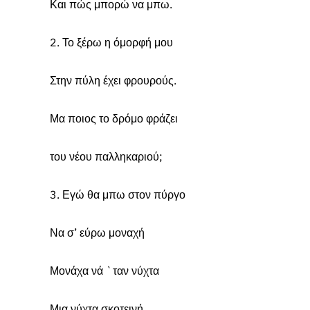
Και πώς μπορώ να μπω.
2. Το ξέρω η όμορφή μου
Στην πύλη έχει φρουρούς.
Μα ποιος το δρόμο φράζει
του νέου παλληκαριού;
3. Εγώ θα μπω στον πύργο
Να σ’ εύρω μοναχή
Μονάχα νά `ταν νύχτα
Μια νύχτα σκοτεινή,