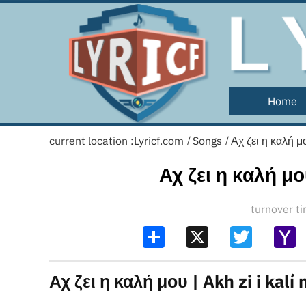
Home
current location :
Lyricf.com
Songs
Αχ ζει η καλή μο
/
/
Αχ ζει η καλή μου
turnover 
Share
X
Twitter
Y
Ma
Αχ ζει η καλή μου | Akh zi i kalí