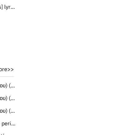
yrics
ore>>
lation)
lation)
lation)
nslation)