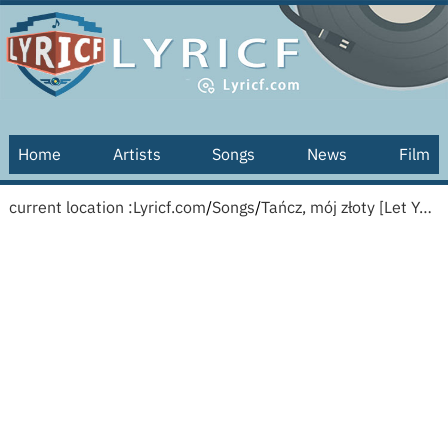
Home
Artists
Songs
News
Film
current location :
Lyricf.com
/
Songs
/
Tańcz, mój złoty [Let Yourself Go] [English translation]