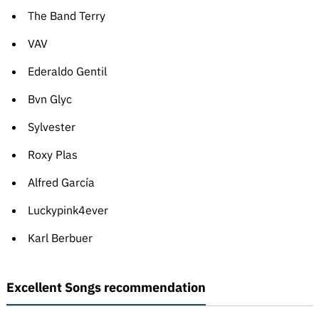
The Band Terry
VAV
Ederaldo Gentil
Bvn Glyc
Sylvester
Roxy Plas
Alfred García
Luckypink4ever
Karl Berbuer
Excellent Songs recommendation