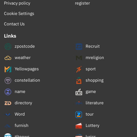
Privacy policy
register
Cookie Settings
Contact Us
Links
zpostcode
Recruit
weather
mreligion
Yellowpages
sport
constellation
shopping
name
game
directory
literature
Word
tour
furnish
Lottery
tftnews
lyrics