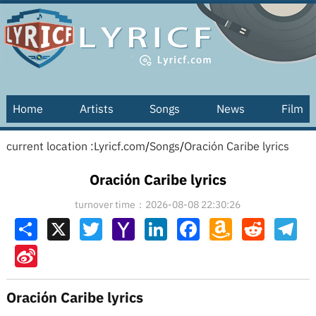
Home
Artists
Songs
News
Film
current location :
Lyricf.com
/
Songs
/
Oración Caribe lyrics
Oración Caribe lyrics
turnover time：2026-08-08 22:30:26
Share
X
Twitter
Yahoo
LinkedIn
Facebook
Amazon
Reddit
Tel
Mail
Wish
List
Sina
Weibo
Oración Caribe lyrics