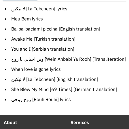
لا تبكين [La Tebcheen] lyrics
Meu Bem lyrics
Ba-ba-baciami piccina [English translation]
Awake Me [Turkish translation]
You and I [Serbian translation]
وين احبابي يا روح [Wein Ahbabi Ya Rooh] [Transliteration]
When love is gone lyrics
لا تبكين [La Tebcheen] [English translation]
She Blew My Mind [69 Times] [German translation]
روح روحي [Rouh Rouhi] lyrics
About
Services