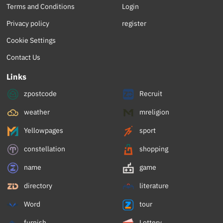
Terms and Conditions
Login
Privacy policy
register
Cookie Settings
Contact Us
Links
zpostcode
Recruit
weather
mreligion
Yellowpages
sport
constellation
shopping
name
game
directory
literature
Word
tour
furnish
Lottery