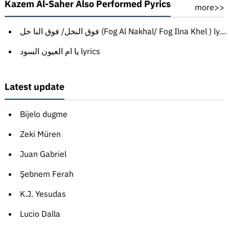
Kazem Al-Saher Also Performed Pyrics
more>>
فوق النخل/ فوق النا خل (Fog Al Nakhal/ Fog Ilna Khel ) lyrics
يا ام العيون السود lyrics
Latest update
Bijelo dugme
Zeki Müren
Juan Gabriel
Şebnem Ferah
K.J. Yesudas
Lucio Dalla