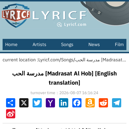
Home
Artists
Songs
News
Film
current location :
Lyricf.com
/
Songs
/
مدرسة الحب [Madrasat Al Hob] [English translation]
مدرسة الحب [Madrasat Al Hob] [English
translation]
turnover time：2026-08-07 16:16:24
Share
X
Twitter
Yahoo
LinkedIn
Facebook
Amazon
Reddit
Tel
Mail
Wish
List
Sina
Weibo