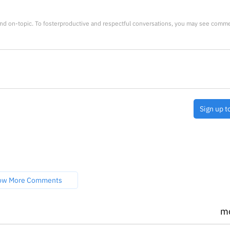
nd on-topic. To fosterproductive and respectful conversations, you may see comm
Sign up t
ow More Comments
m