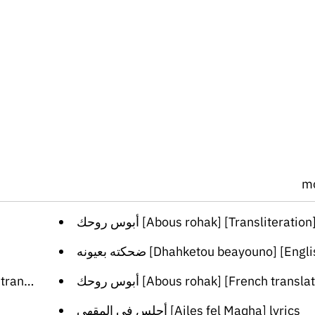
m
أبوس روحك [Abous rohak] [Transliteration
ضحكته بعيونه [Dhahketou beayouno] [English trans
slation]
أبوس روحك [Abous rohak] [French transla
أجلس في المقهى [Ajles fel Maqha] lyrics