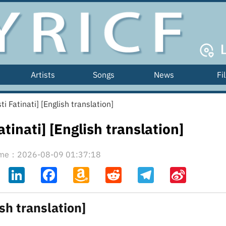
Artists
Songs
News
Fi
اتنتي [Lasti Fatinati] [English translation]
[Lasti Fatinati] [English translation]
time：2026-08-09 01:37:18
ahoo
LinkedIn
Facebook
Amazon
Reddit
Telegram
Sina
il
Wish
Weibo
List
English translation]