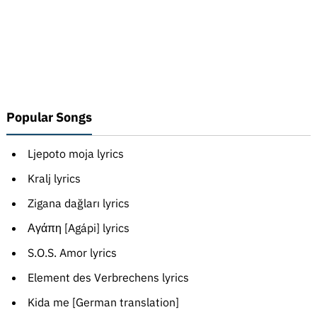
Popular Songs
Ljepoto moja lyrics
Kralj lyrics
Zigana dağları lyrics
Αγάπη [Agápi] lyrics
S.O.S. Amor lyrics
Element des Verbrechens lyrics
Kida me [German translation]