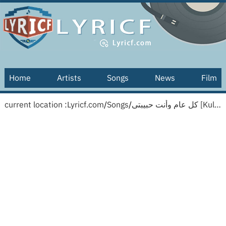
Home
Artists
Songs
News
Film
current location :
Lyricf.com
/
Songs
/
كل عام وأنت حبيبتي [Kulla 3amin wa anti 7abibaty] [Transliteration]