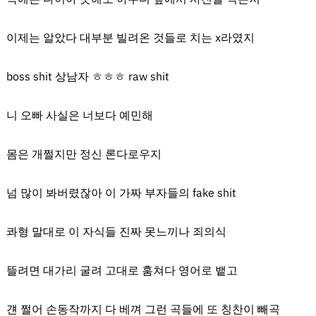
이제는 알았다 대부분 빌려온 것들로 치는 x라였지
boss shit 상남자 ㅎㅎㅎ raw shit
니 오빠 사실은 너보다 예민해
몸은 개쩔지만 정신 론다로우지
넘 많이 봐버렸잖아 이 가짜 부자들의 fake shit
콰형 말대로 이 자식들 진짜 못느끼나 죄의식
뜰려면 대가리 굴려 고대로 훔쳐다 영어로 뱉고
걘 쩔어 손동작까지 다 베껴 그런 곡들에 또 칭찬이 빼곡