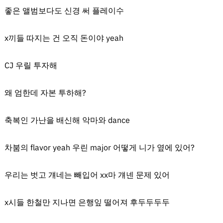
좋은 앨범보다도 신경 써 플레이수
x끼들 따지는 건 오직 돈이야 yeah
CJ 우릴 투자해
왜 엄한데 자본 투하해?
축복인 가난을 배신해 악마와 dance
차붐의 flavor yeah 우린 major 어떻게 니가 옆에 있어?
우리는 벗고 걔네는 빼입어 xx마 걔넨 문제 있어
x시들 한철만 지나면 은행잎 떨어져 후두두두두