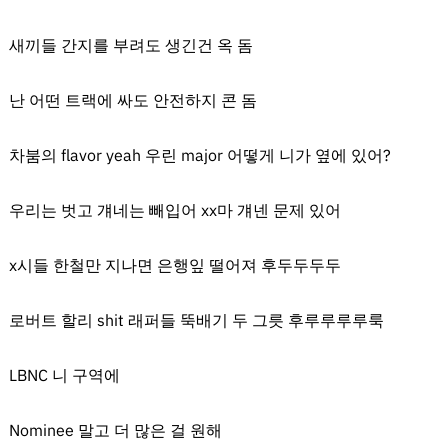
새끼들 간지를 부려도 생긴건 옥 돔
난 어떤 트랙에 싸도 안전하지 콘 돔
차붐의 flavor yeah 우린 major 어떻게 니가 옆에 있어?
우리는 벗고 걔네는 빼입어 xx마 걔넨 문제 있어
x시들 한철만 지나면 은행잎 떨어져 후두두두두
로버트 할리 shit 래퍼들 뚝배기 두 그릇 후루루루루룩
LBNC 니 구역에
Nominee 말고 더 많은 걸 원해