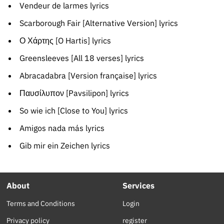
Vendeur de larmes lyrics
Scarborough Fair [Alternative Version] lyrics
Ο Χάρτης [O Hartis] lyrics
Greensleeves [All 18 verses] lyrics
Abracadabra [Version française] lyrics
Παυσίλυπον [Pavsilipon] lyrics
So wie ich [Close to You] lyrics
Amigos nada más lyrics
Gib mir ein Zeichen lyrics
About
Services
Terms and Conditions
Login
Privacy policy
register