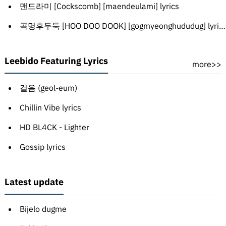
맨드라미 [Cockscomb] [maendeulami] lyrics
곡명후두둑 [HOO DOO DOOK] [gogmyeonghududug] lyrics
Leebido Featuring Lyrics
more>>
걸음 (geol-eum)
Chillin Vibe lyrics
HD BL4CK - Lighter
Gossip lyrics
Latest update
Bijelo dugme