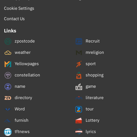
Cookie Settings
Contact Us
Links
zpostcode
Recruit
weather
mreligion
Yellowpages
sport
constellation
shopping
name
game
directory
literature
Word
tour
furnish
Lottery
tftnews
lyrics