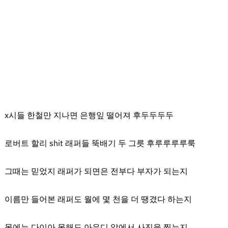
x시들 한철만 지나면 은행잎 떨어져 후두두두두
로버트 할리 shit 래퍼들 뚝배기 두 그릇 후루루루루룩
그때는 믿었지 래퍼가 되면은 전부다 부자가 되는지
이름만 들어본 래퍼도 월에 몇 천을 더 땡겼다 하는지
목에는 다이아 못해도 아우디 앞에서 사진을 찍는지