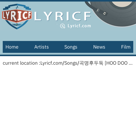
Home
Artists
Songs
News
Film
current location :
Lyricf.com
/
Songs
/
곡명후두둑 [HOO DOO DOOK] [gogmyeonghududug] lyrics