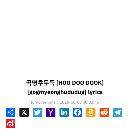
곡명후두둑 [HOO DOO DOOK]
[gogmyeonghududug] lyrics
turnover time：2026-08-07 00:03:45
Share
X
Twitter
Yahoo
LinkedIn
Facebook
Amazon
Reddit
Tel
Mail
Wish
List
Sina
Weibo