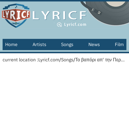
Home
Artists
Songs
News
Film
current location :
Lyricf.com
/
Songs
/
Το βαπόρι απ' την Περσία [To vapori ap'tin Persia] lyrics