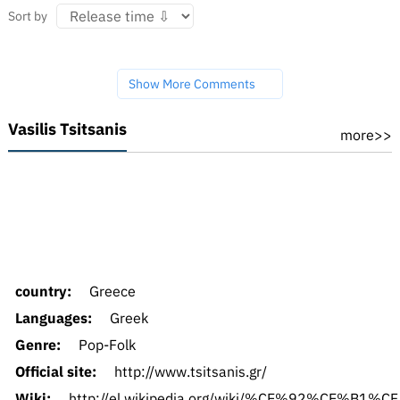
Sort by
Show More Comments
Vasilis Tsitsanis
more>>
country:
Greece
Languages:
Greek
Genre:
Pop-Folk
Official site:
http://www.tsitsanis.gr/
Wiki:
http://el.wikipedia.org/wiki/%CE%92%CE%B1%CF