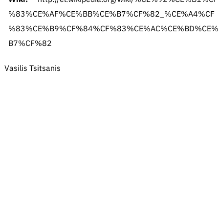
%83%CE%AF%CE%BB%CE%B7%CF%82_%CE%A4%CF
%83%CE%B9%CF%84%CF%83%CE%AC%CE%BD%CE%
B7%CF%82
Vasilis Tsitsanis