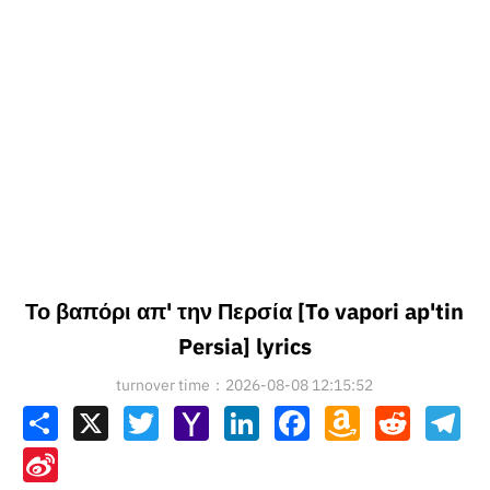
Το βαπόρι απ' την Περσία [To vapori ap'tin
Persia] lyrics
turnover time：2026-08-08 12:15:52
Share
X
Twitter
Yahoo
LinkedIn
Facebook
Amazon
Reddit
Tel
Mail
Wish
List
Sina
Weibo